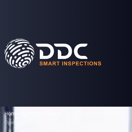
SOLUTIONS
PROJECTS
MEDIA
COMPANY
LOGIN
Home
-
Contact
-
Careers
-
Senior UAV Pilot and Field
Operator