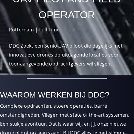
OPERATOR
Rotterdam | Full Time
DDC Zoekt een Senio UAV piloot die dagelijks met
innovatieve drones op uitdagende locaties voor
toonaangevende opdrachtgevers wil vliegen.
WAAROM WERKEN BIJ DDC?
Complexe opdrachten, stoere operaties, barre
omstandigheden. Vliegen met state of the-art systemen.
Een stukje avontuur. Dat is waar wij, en jij, onze nieuwe
drone piloot op 'aan gaan'. Bij DDC vlieg je met slimme